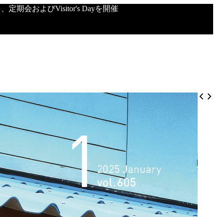
会およびVisitor's Dayを開催