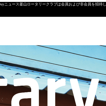
's Dayニュース釜山ロータリークラブは会員および非会員を招待し、定期