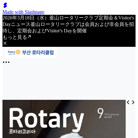
Made with Slashpage
2026年3月18日（水）釜山ロータリークラブ定期会＆Visitor's
Dayニュース釜山ロータリークラブは会員および非会員を招
待し、定期会およびVisitor's Dayを開催
もっと見る