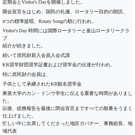
定期会とVisitor's Dayを開催しました。
開会宣言をはじめ、国民の礼儀、ロータリー目的の朗読、
4つの標準提唱、Rotary Songの順に行われ、
Visitor's Day 時間には国際ロータリーと釜山ロータリークラ
ブ
紹介が続きました。
続いて庶民財新入会員入会式課
KR奨学財団奨学証書および奨学金の伝達が行われ、
特に庶民財の会員は、
子供として承継されたKR観名奨学金
東亜大学のカン・ドンウ学生に伝える重要な時間がありまし
た。
以後、総務報告を最後に閉会宣言まですべての順番をうまく
仕上げました。
忙しい中に出席してくださった地区ガバナー、事務総長、地
域代表