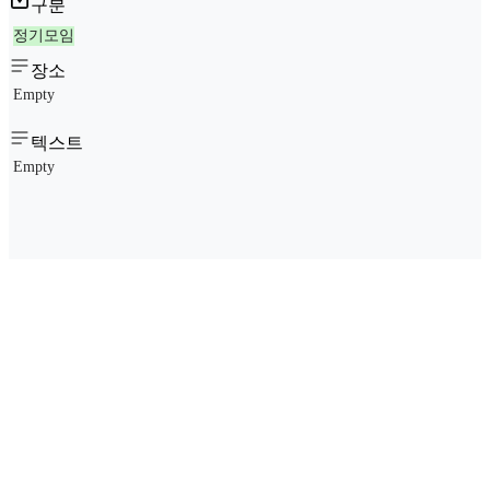
구분
정기모임
장소
Empty
텍스트
Empty