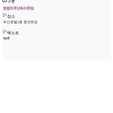
구분
창립91주년&이취임
장소
부산호텔2층 중연회장
텍스트
खाली