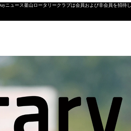
's Dayニュース釜山ロータリークラブは会員および非会員を招待し、定期