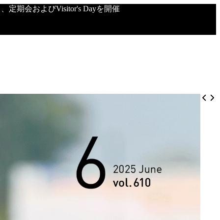
会およびVisitor's Dayを開催