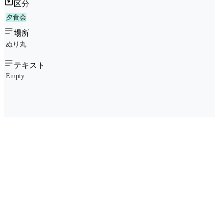
区分
夕食会
場所
ぬり丸
テキスト
Empty