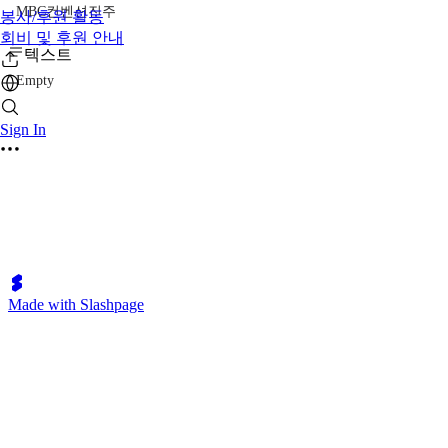
MBC컨벤션진주
봉사/후원 활동
회비 및 후원 안내
텍스트
Empty
Sign In
Made with Slashpage