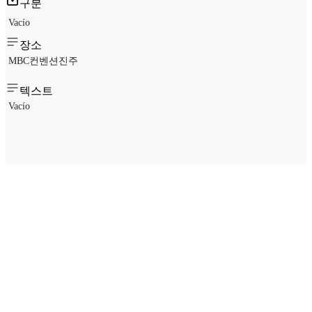
구분
Vacío
장소
MBC컨벤션진주
텍스트
Vacío