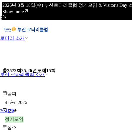
2026년 3월 18일(수) 부산로타리클럽 정기모임 & Visitor's
Show more
로타리 소개
총2572회25-26년도제15회
부산 로타리클럽 소개
날짜
4 févr. 2026
게시판
구분
정기모임
장소