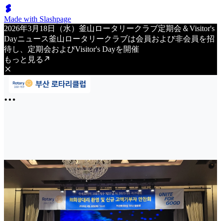
Made with Slashpage
2026年3月18日（水）釜山ロータリークラブ定期会＆Visitor's
Dayニュース釜山ロータリークラブは会員および非会員を招
待し、定期会およびVisitor's Dayを開催
もっと見る