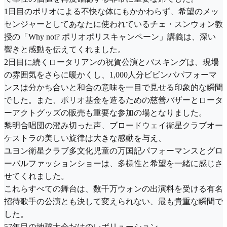
1日目のポリオによる不快な体にもかかわらず、希望のメッ
センジャーとしてあなたに使われているチェ・スンウォン教
授の「Why not? ポリオポリスキャンペーン」講義は、深い
響きと感動を伝えてくれました。
2日目に続くロータリアンの祝賀公演とバスキングは、現場
の雰囲気をさらに暖かくし、1,000人分ビビンバパフォーマ
ンスは分かち合いと和合の意味を一目で見せる印象的な瞬間
でした。また、ポリオ基金を造るための慈善バザーとロータ
ーアクトグッズの販売も重要な参加の場となりました。
黎明合唱団の澄み切った声、ブロードウェイ衛星クラブオー
ケストラの美しい旋律は大きな感動を与え、
ユヨン衛星クラブ多文化児童の万国記パフォーマンスとグロ
ーバルファッションショーは、多様性と希望を一緒に感じさ
せてくれました。
これらすべての舞台は、数千万ウォンの出演料を受ける有名
招待歌手の公演とも決して変えられない、最も貴重な瞬間で
した。
57年目の地球大会だけのレボリューション