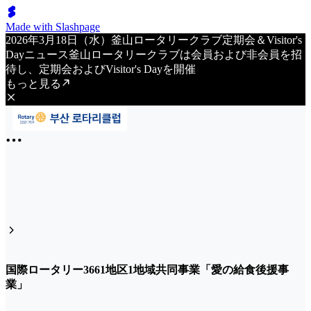
Made with Slashpage
2026年3月18日（水）釜山ロータリークラブ定期会＆Visitor's
Dayニュース釜山ロータリークラブは会員および非会員を招
待し、定期会およびVisitor's Dayを開催
もっと見る
国際ロータリー3661地区1地域共同事業「愛の給食後援事
業」