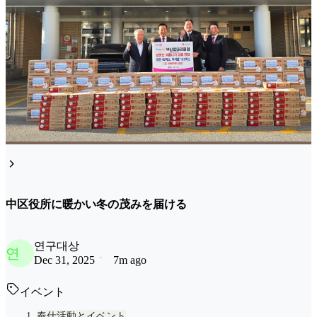
中区役所に暖かい冬の茂みを届ける
연구대상
연
Dec 31, 2025
7m ago
イベント
奉仕活動とイベント