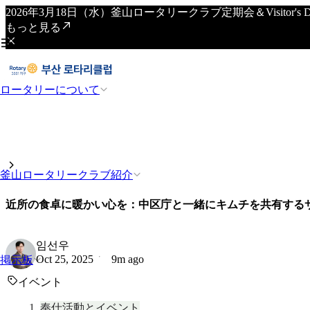
2026年3月18日（水）釜山ロータリークラブ定期会＆Visitor
もっと見る
ロータリーについて
釜山ロータリークラブ紹介
近所の食卓に暖かい心を：中区庁と一緒にキムチを共有する
임선우
Oct 25, 2025
9m ago
掲示板
イベント
奉仕活動とイベント