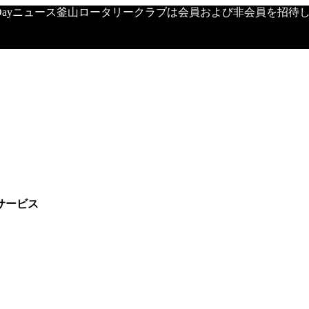
's Dayニュース釜山ロータリークラブは会員および非会員を招待し、定期
サービス