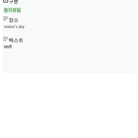
구분
정기모임
장소
visitor's day
텍스트
खाली