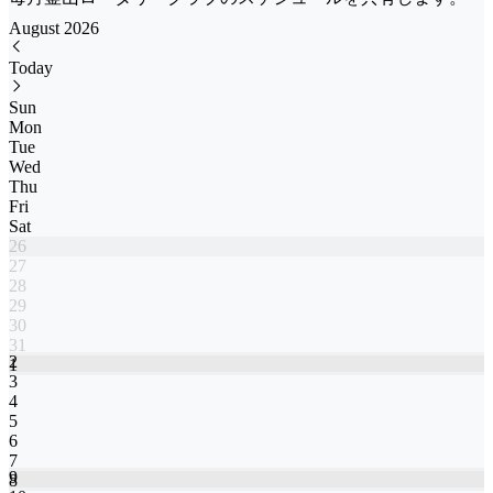
August 2026
Today
Sun
Mon
Tue
Wed
Thu
Fri
Sat
26
27
28
29
30
31
2
1
3
4
5
6
7
9
8