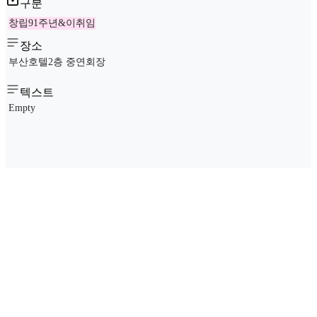
구분
창립91주년&이취임
장소
부산호텔2층 중연회장
텍스트
Empty