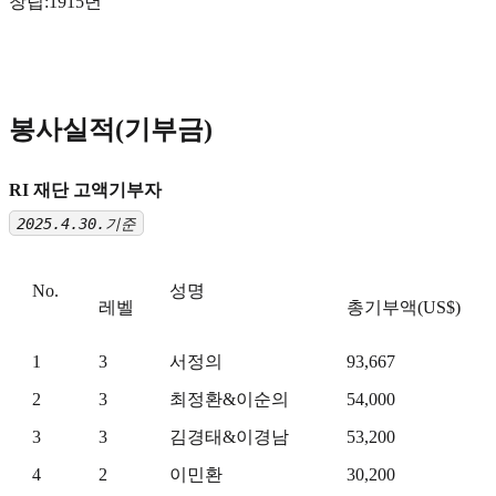
창립:1915년
봉사실적(기부금)
RI 재단 고액기부자
2025.4.30.기준
No.
성명
레벨
총기부액(US$)
1
3
서정의
93,667
2
3
최정환&이순의
54,000
3
3
김경태&이경남
53,200
4
2
이민환
30,200