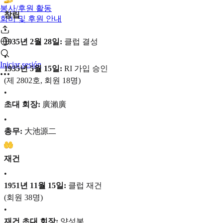
봉사/후원 활동
창립
회비 및 후원 안내
•
1935년 2월 28일:
클럽 결성
•
Iniciar sesión
1935년 5월 15일:
RI 가입 승인
(제 2802호, 회원 18명)
•
초대 회장:
廣瀨廣
•
총무:
大池源二
재건
•
1951년 11월 15일:
클럽 재건
(회원 38명)
•
재건 초대 회장:
양성봉