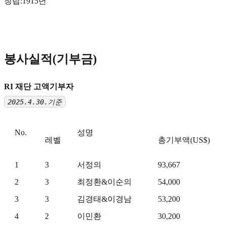
창립:1915년
봉사실적(기부금)
RI 재단 고액기부자
2025.4.30.기준
No.
성명
레벨
총기부액(US$)
1
3
서정의
93,667
2
3
최정환&이순의
54,000
3
3
김경태&이경남
53,200
4
2
이민환
30,200