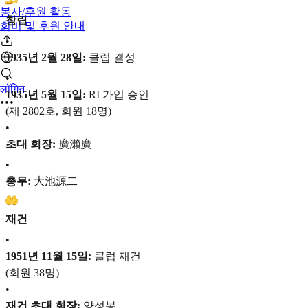
봉사/후원 활동
창립
회비 및 후원 안내
•
1935년 2월 28일:
클럽 결성
•
लॉगिन
1935년 5월 15일:
RI 가입 승인
(제 2802호, 회원 18명)
•
초대 회장:
廣瀨廣
•
총무:
大池源二
재건
•
1951년 11월 15일:
클럽 재건
(회원 38명)
•
재건 초대 회장:
양성봉