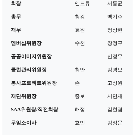
회장
앤드류
서동균
총무
청강
백기주
재무
효원
정상현
멤버십위원장
수천
장정구
공공이미지위원장
신정무
클럽관리위원장
청안
김경보
봉사프로젝트위원장
존
고성원
재단위원장
중보
서민재
SAA위원장/직전회장
해정
김현겸
무임소이사
효민
김정문