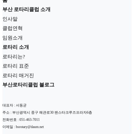
홈
부산 로타리클럽 소개
인사말
클럽연혁
임원소개
로타리 소개
로타리는?
로타리 표준
로타리 매거진
부산로타리클럽 블로그
대표자 : 서동균
주소 : 부산광역시 중구 해관로30 팬스타크루즈프라자6층
전화번호 : 051-463-7011
이메일 : bsrotary@daum.net