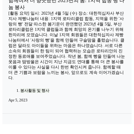
함께여서 더 향긋했던 2023년의 봄: 1지역 합동 빵 나
눔 봉사
[활동 요약] 일시: 2023년 4월 5일 (수) 장소: 대한적십자사 부산
지사 제빵나눔터 내용: 1지역 로타리클럽 합동, 지역을 위한 '사
랑의 빵' 전달 따스한 봄기운이 완연했던 2023년 4월 5일, 부산
로타리클럽은 1지역 클럽들과 함께 희망의 온기를 나누기 위해
한자리에 모였습니다. 이날 1지역 회원들은 대한적십자사 제빵
나눔터에서 '사랑의 빵'을 함께 만들며 구슬땀을 흘렸습니다. 클
럽은 달라도 아이들을 위하는 마음은 하나였습니다. 서로 다른
소속의 회원들이 한 팀이 되어 협력하는 모습은 로타리안의 진
정한 동료애를 보여주었습니다. 작년 봄, 함께 빵을 만들며 나눈
웃음과 땀방울은 시간이 지난 지금도 연대를 통해 더 큰 봉사를
이룰 수 있다는 사실을 다시 한번 확인시켜 줍니다. 함께할 때
더 큰 기쁨과 보람을 느끼는 봉사, 앞으로도 계속 이어가겠습니
다.
봉사활동 및 행사
Apr 5, 2023