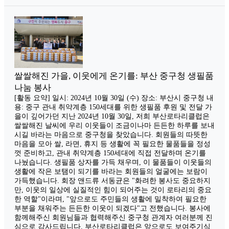
쌀쌀해진 가을, 이웃에게 온기를: 부산 중구청 생필품
나눔 봉사
[활동 요약] 일시: 2024년 10월 30일 (수) 장소: 부산시 중구청 내
용: 중구 관내 취약계층 150세대를 위한 생필품 후원 및 전달 가
을이 깊어가던 지난 2024년 10월 30일, 저희 부산로타리클럽은
쌀쌀해진 날씨에 우리 이웃들이 조금이나마 든든한 하루를 보내
시길 바라는 마음으로 중구청을 찾았습니다. 회원들의 따뜻한
마음을 모아 쌀, 라면, 휴지 등 생활에 꼭 필요한 물품들을 정성
껏 준비하고, 관내 취약계층 150세대에 직접 전달하며 온기를
나눴습니다. 생필품 상자를 가득 채우며, 이 물품들이 이웃들의
생활에 작은 보탬이 되기를 바라는 회원들의 얼굴에는 보람이
가득했습니다. 회장 앤드류 서동균은 "화려한 봉사도 중요하지
만, 이웃의 일상에 실질적인 힘이 되어주는 것이 로타리의 중요
한 역할"이라며, "앞으로도 주민들의 생활에 밀착하여 필요한
부분을 채워주는 든든한 이웃이 되겠다"고 전했습니다. 봉사에
함께해주신 회원님들과 협력해주신 중구청 관계자 여러분께 진
심으로 감사드립니다. 부산로타리클럽은 앞으로도 보여주기식