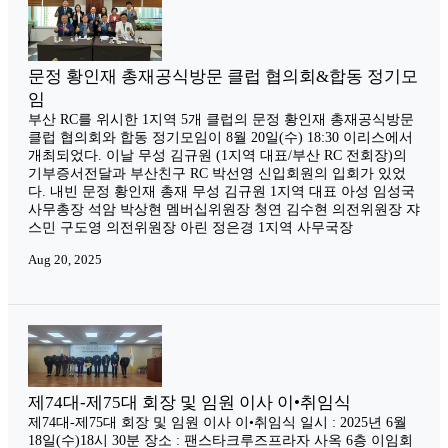
문정 황인재 총재공식방문 클럽 협의회&합동 정기모
임
부산 RC를 위시한 1지역 5개 클럽의 문정 황인재 총재공식방문
클럽 협의회와 합동 정기모임이 8월 20일(수) 18:30 이리스에서
개최되었다. 이날 무성 김규원 (1지역 대표/부산 RC 전회장)의
기부증서전달과 부산친구 RC 박선영 신입회원의 입회가 있었
다. 내빈 문정 황인재 총재 무성 김규원 1지역 대표 아성 임성국
사무총장 석암 박상현 멤버십위원장 청연 김수현 의전위원장 쟈
스민 구도영 의전위원장 아린 정은경 1지역 사무국장
Aug 20, 2025
제74대-제75대 회장 및 임원 이사 이•취임식
제74대-제75대 회장 및 임원 이사 이•취임식 일시 : 2025년 6월
18일(수)18시 30분 장소 : 팬스타크루즈프라자 사옥 6층 이임회