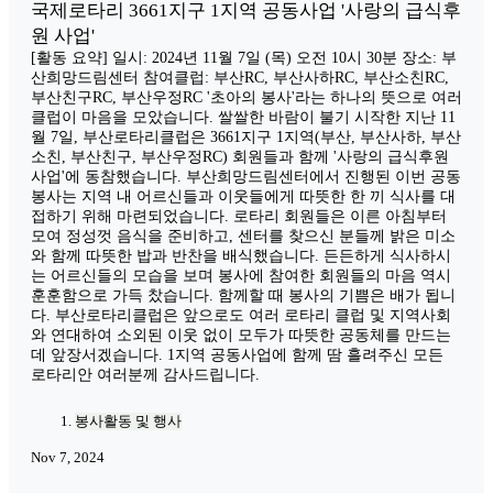
국제로타리 3661지구 1지역 공동사업 '사랑의 급식후
원 사업'
[활동 요약] 일시: 2024년 11월 7일 (목) 오전 10시 30분 장소: 부
산희망드림센터 참여클럽: 부산RC, 부산사하RC, 부산소친RC,
부산친구RC, 부산우정RC '초아의 봉사'라는 하나의 뜻으로 여러
클럽이 마음을 모았습니다. 쌀쌀한 바람이 불기 시작한 지난 11
월 7일, 부산로타리클럽은 3661지구 1지역(부산, 부산사하, 부산
소친, 부산친구, 부산우정RC) 회원들과 함께 '사랑의 급식후원
사업'에 동참했습니다. 부산희망드림센터에서 진행된 이번 공동
봉사는 지역 내 어르신들과 이웃들에게 따뜻한 한 끼 식사를 대
접하기 위해 마련되었습니다. 로타리 회원들은 이른 아침부터
모여 정성껏 음식을 준비하고, 센터를 찾으신 분들께 밝은 미소
와 함께 따뜻한 밥과 반찬을 배식했습니다. 든든하게 식사하시
는 어르신들의 모습을 보며 봉사에 참여한 회원들의 마음 역시
훈훈함으로 가득 찼습니다. 함께할 때 봉사의 기쁨은 배가 됩니
다. 부산로타리클럽은 앞으로도 여러 로타리 클럽 및 지역사회
와 연대하여 소외된 이웃 없이 모두가 따뜻한 공동체를 만드는
데 앞장서겠습니다. 1지역 공동사업에 함께 땀 흘려주신 모든
로타리안 여러분께 감사드립니다.
봉사활동 및 행사
Nov 7, 2024