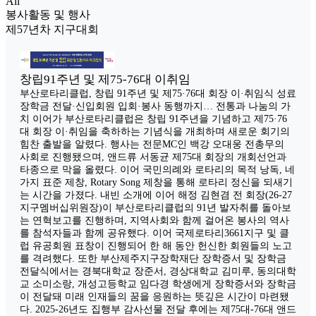
All
봉사활동 및 행사
제57년차 지구대회
창립91주년 및 제75-76대 이취임
부산로타리클럽, 창립 91주년 및 제75·76대 회장 이·취임식 성료
장학금 전달·신입회원 입회·봉사 동행까지… 전통과 나눔의 가
치 이어가 부산로타리클럽은 창립 91주년을 기념하고 제75·76
대 회장 이·취임을 축하하는 기념식을 개최하며 새로운 회기의
힘찬 출발을 알렸다. 행사는 전문MC인 백강 오대웅 전총무의
사회로 진행됐으며, 앤드류 서동균 제75대 회장의 개회선언과
타종으로 막을 올렸다. 이어 국민의례와 로타리의 목적 낭독, 네
가지 표준 제창, Rotary Song 제창을 통해 로타리 정신을 되새기
는 시간을 가졌다. 내빈 소개에 이어 해정 김현겸 전 회장(26-27
지구멤버십위원장)이 부산로타리클럽의 91년 발자취를 돌아보
는 연혁보고를 진행하며, 지역사회와 함께 걸어온 봉사의 역사
를 참석자들과 함께 공유했다. 이어 국제로타리3661지구 및 클
럽 유공회원 표창이 진행되어 한 해 동안 헌신한 회원들의 노고
를 격려했다. 또한 부산제주지구장학재단 장학증서 및 장학금
전달식에서는 경북대학교 장준서, 경상대학교 김미루, 동의대학
교 소미소랑, 개성고등학교 임다경 학생에게 장학증서와 장학금
이 전달돼 미래 인재들의 꿈을 응원하는 뜻깊은 시간이 마련됐
다. 2025-26년도 집행부 감사선물 전달 후에는 제75대-76대 앤드