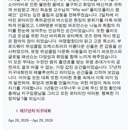
소아마비로 인한 불편한 몸에도 불구하고 희망의 메신저로 귀하
게 쓰임받고 계신 최승원 교수님의 "Why not? 폴리오폴리스 캠
페인" 강의는 깊은 울림과 감동을 전해주었습니다. 2일차에 이
어진 로타리안 축하공연과 버스킹은 현장의 분위기를 더욱 따뜻
하게 만들었고, 1,000명분 비빔밥 퍼포먼스는 나눔과 화합의 의
미를 한눈에 보여주는 인상적인 순간이었습니다. 또한 폴리오
기금 조성을 위한 자선 바자회와 로타랙트 굿즈 판매 역시 뜻깊
은 참여의 장이 되었습니다. 여명합창단의 맑고 고운 목소리, 부
로드웨이 위성클럽 오케스트라의 아름다운 선율은 큰 감동을 선
사하였으며, 유영 위성클럽 다문화 아동들의 만국기 퍼포먼스와
글로벌 패션쇼는 다양성과 희망을 함께 느끼게 해주었습니다.
이 모든 무대는 수천만 원의 출연료를 받는 유명 초대가수의 공
연과도 결코 바꿀 수 없는, 가장 값진 순간들이었습니다. 57년차
지구대회만의 레볼루션하고 의미있는 순간들을 끄적여 보았습
니다. 이어질 모든 대회 또한 이러한 흐름 속에서 더욱 의미 있
게 발전하여, 희망과 변화를 만들어가는 귀한 여정이 계속 이어
지기를 기대합니다. 1년동안 너무너무 수고해 주신 문정 황인재
총재님.지구임원님들 그리고 모든 로타리안 여러분. 행복한 가
정의달 5월 되십시요.
제57년차 지구대회
Apr 28, 2026 ~ Apr 29, 2026