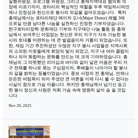
실행위원장, 프로그램 위원장, 그리고 총재지역대표 협의회 의
장에 이르기까지, 로타리의 핵심적인 역할을 두루 역임하시며언
제나 진정성과 헌신으로 봉사의 외길을 걸어오셨습니다. ​ 특히
총재님께서는 로타리재단 메이저 도너(Major Donor) 레벨 3에
오르실 만큼 남다른 나눔을 실천하신 진정한 기부자셨습니다.
한구로타리장학·문화재단 기부와 지구재단 나눔 활동 등 총재
님께서 보여주신 아낌없는 헌신은 우리 지구가 지속 가능한 봉
사의 토대를 마련하는 데 큰 발걸음이자 거름이 되었습니다. ​또
한, 재임 기간 추진하셨던 수많은 지구 봉사 사업들은 지역사회
의 소외된 이웃들에게 희망의 빛이 되었고, 지구 내 여러 클럽이
하나 되어 화합하는 문화를 만드는 데 크게 기여하였습니다. ​총
재님의 그 따뜻했던 리더십과 바다와 같이 넓은 마음은 우리 지
구 전체를 하나로 묶는 구심점이자, 후배들이 나아가야 할 봉사
의 길을 밝히는 등불이었습니다. ​중보 서정의 전 총재님, 언제나
든든한 버팀목이 되어 주셨던 큰 어른을 이제 다시 뵐 수 없다는
사실이 참으로 가슴 아픕니다. 하지만 총재님께서 남기신 숭고
한 봉사 정신과 사랑은 저희 가슴 속에 영원히 살아 숨 쉴 것입
니다.
Nov 20, 2025