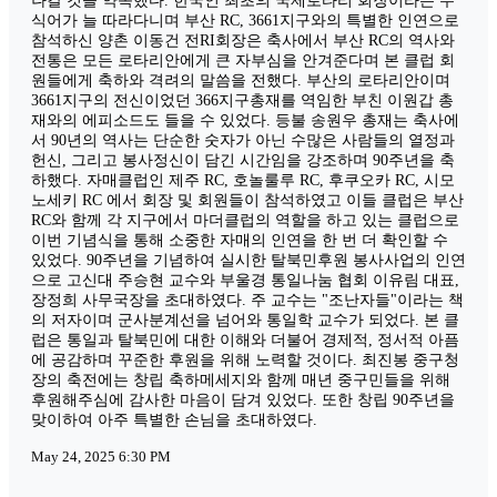
나갈 것을 약속했다. 한국인 최초의 국제로타리 회장이라는 수
식어가 늘 따라다니며 부산 RC, 3661지구와의 특별한 인연으로
참석하신 양촌 이동건 전RI회장은 축사에서 부산 RC의 역사와
전통은 모든 로타리안에게 큰 자부심을 안겨준다며 본 클럽 회
원들에게 축하와 격려의 말씀을 전했다. 부산의 로타리안이며
3661지구의 전신이었던 366지구총재를 역임한 부친 이원갑 총
재와의 에피소드도 들을 수 있었다. 등불 송원우 총재는 축사에
서 90년의 역사는 단순한 숫자가 아닌 수많은 사람들의 열정과
헌신, 그리고 봉사정신이 담긴 시간임을 강조하며 90주년을 축
하했다. 자매클럽인 제주 RC, 호놀룰루 RC, 후쿠오카 RC, 시모
노세키 RC 에서 회장 및 회원들이 참석하였고 이들 클럽은 부산
RC와 함께 각 지구에서 마더클럽의 역할을 하고 있는 클럽으로
이번 기념식을 통해 소중한 자매의 인연을 한 번 더 확인할 수
있었다. 90주년을 기념하여 실시한 탈북민후원 봉사사업의 인연
으로 고신대 주승현 교수와 부울경 통일나눔 협회 이유림 대표,
장정희 사무국장을 초대하였다. 주 교수는 "조난자들"이라는 책
의 저자이며 군사분계선을 넘어와 통일학 교수가 되었다. 본 클
럽은 통일과 탈북민에 대한 이해와 더불어 경제적, 정서적 아픔
에 공감하며 꾸준한 후원을 위해 노력할 것이다. 최진봉 중구청
장의 축전에는 창립 축하메세지와 함께 매년 중구민들을 위해
후원해주심에 감사한 마음이 담겨 있었다. 또한 창립 90주년을
맞이하여 아주 특별한 손님을 초대하였다.
May 24, 2025 6:30 PM