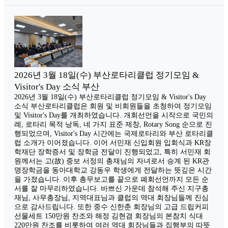
2026년 3월 18일(수) 부산로타리클럽 정기모임 &
Visitor's Day 소식 부산
2026년 3월 18일(수) 부산로타리클럽 정기모임 & Visitor's Day
소식 부산로타리클럽은 회원 및 비회원들을 초청하여 정기모임
및 Visitor's Day를 개최하였습니다. 개회선언을 시작으로 국민의
례, 로타리 목적 낭독, 네 가지 표준 제창, Rotary Song 순으로 진
행되었으며, Visitor's Day 시간에는 국제로타리와 부산 로타리클
럽 소개가 이어졌습니다. 이어 서민재 신입회원 입회식과 KR장
학재단 장학증서 및 장학금 전달이 진행되었고, 특히 서민재 회
원께서는 고(故) 중보 서정의 총재님의 자녀로서 승계 된 KR관
명장학금을 동아대학교 강동우 학생에게 전달하는 뜻깊은 시간
을 가졌습니다. 이후 총무보고를 끝으로 폐회선언까지 모든 순
서를 잘 마무리하였습니다. 바쁘신 가운데 참석해 주신 지구총
재님, 사무총장님, 지역대표님과 클럽의 역대 회장님들께 진심
으로 감사드립니다. 또한 중수 신한춘 회장님의 고급 드립커피
선물세트 150만원 찬조와 해정 김현겸 회장님의 본참치 식대
220만원 찬조를 비롯하여 여러 역대 회장님들과 집행부의 따뜻