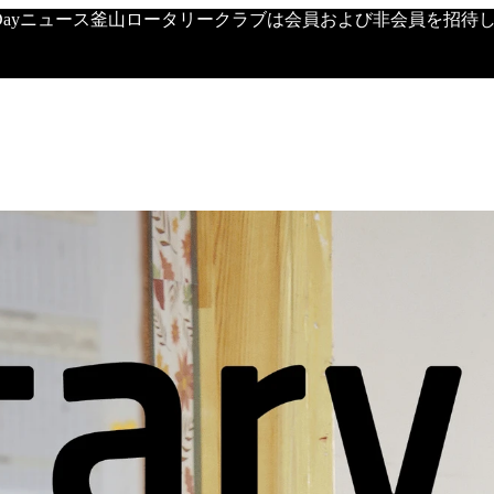
's Dayニュース釜山ロータリークラブは会員および非会員を招待し、定期