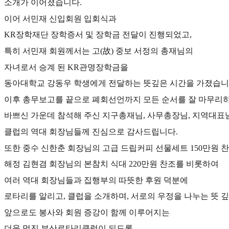
소개가 이어졌습니다.
이어 서민재 신입회원 입회식과
KR장학재단 장학증서 및 장학금 전달이 진행되었고,
특히 서민재 회원께서는 고(故) 중보 서정의 총재님의
자녀로서 승계 된 KR관명장학금을
동아대학교 강동우 학생에게 전달하는 뜻깊은 시간을 가졌습니
이후 총무보고를 끝으로 폐회선언까지 모든 순서를 잘 마무리
바쁘신 가운데 참석해 주신 지구총재님, 사무총장님, 지역대표
클럽의 역대 회장님들께 진심으로 감사드립니다.
또한 중수 신한춘 회장님의 고급 드립커피 선물세트 150만원 
해정 김현겸 회장님의 본참치 식대 220만원 찬조를 비롯하여
여러 역대 회장님들과 집행부의 따뜻한 후원 덕분에
로타리를 알리고, 클럽을 소개하며, 서로의 우정을 나누는 뜻 
앞으로도 봉사와 회원 증강이 함께 이루어지는
더욱 멋진 부산로타리클럽이 되도록