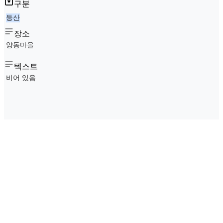
구분
등산
장소
양동마을
텍스트
비어 있음