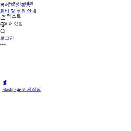
57년차지구대회
봉사/후원 활동
회비 및 후원 안내
텍스트
비어 있음
로그인
Slashpage로 제작됨